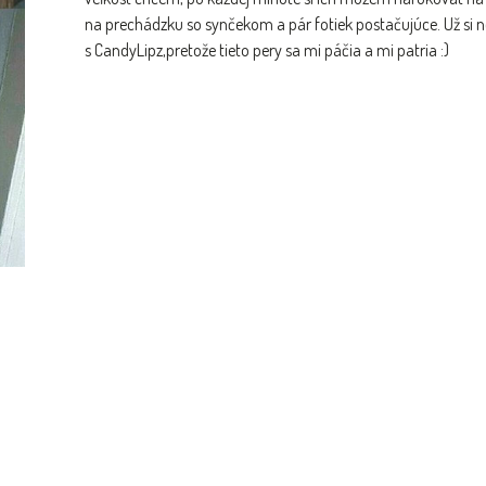
na prechádzku so synčekom a pár fotiek postačujúce. Už si 
s CandyLipz,pretože tieto pery sa mi páčia a mi patria :)