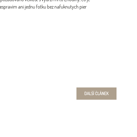
nespravím ani jednu fotku bez nafuknutych pier
DALŠÍ
ČLÁNEK