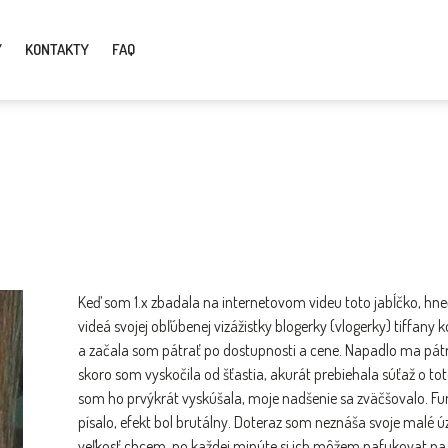
Y
KONTAKTY
FAQ
Keď som 1.x zbadala na internetovom videu toto jabĺčko, h
videá svojej obľúbenej vizážistky blogerky (vlogerky) tiffany 
a začala som pátrať po dostupnosti a cene. Napadlo ma pátra
skoro som vyskočila od šťastia, akurát prebiehala súťaž o tot
som ho prvýkrát vyskúšala, moje nadšenie sa zväčšovalo. Fun
písalo, efekt bol brutálny. Doteraz som neznáša svoje malé úzk
veľkosť chcem, po každej minúte si ich môžem nafukovat na p