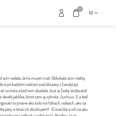
0
CZ
neď som vedela, že ho musím mať. Obkukala som všetky
kde si pri každom nalíčení zväčšila pery s CandyLipz
ť na insta a keď som zbadala, že je aj Český dodávateľ
o skvelé jabĺčka, ktoré som aj vyhrala. Juchuuu :D a keď
govalo to presne ako bolo na fotkach, videach, ako sa
e pery a teraz ich zbožňujem!! :-D zväčšila si ich na aku
ožadovanú veľkosť s vydrží mi to 2hodiny, čo je